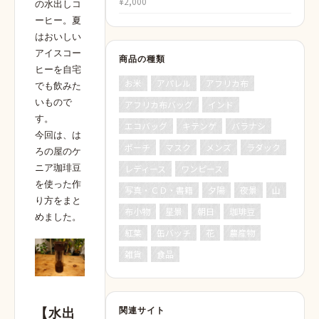
¥
2,000
の水出しコ
ーヒー。夏
はおいしい
アイスコー
商品の種類
ヒーを自宅
お米
アパレル
アフリカ布
でも飲みた
いもので
アフリカ布バッグ
インド
す。
エコバッグ
キテンゲ
バラナシ
今回は、は
ポーチ
マスク
メンズ
ラダック
ろの屋のケ
ニア珈琲豆
レディース
ワンピース
を使った作
写真・ＣＤ・書籍
夕陽
夜景
山
り方をまと
布小物
星景
朝日
珈琲豆
めました。
紅葉
缶バッチ
花
農産物
雑貨
食品
関連サイト
【
水出