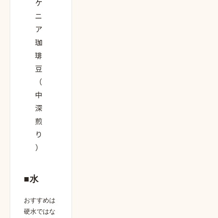
ケ
ニ
ア
珈
琲
豆
（
中
深
煎
り
）
■水
おすすめは
硬水ではな