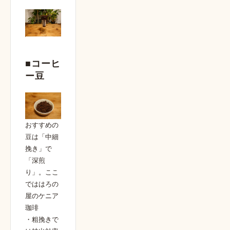
■コーヒ
ー豆
おすすめの
豆は「中細
挽き」で
「深煎
り」。ここ
でははろの
屋のケニア
珈琲
・粗挽きで