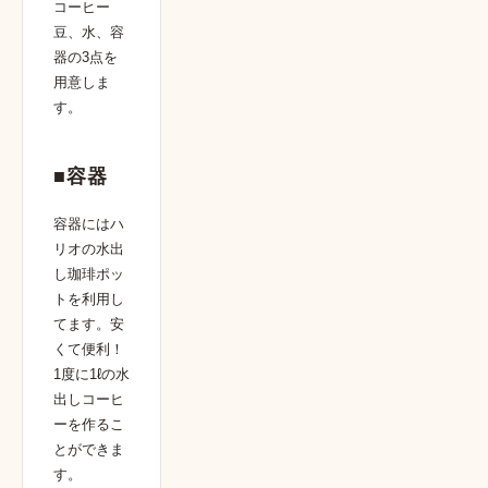
コーヒー
豆、水、容
器の3点を
用意しま
す。
■容器
容器には
ハ
リオの水出
し珈琲ポッ
ト
を利用し
てます。安
くて便利！
1度に1ℓの水
出しコーヒ
ーを作るこ
とができま
す。