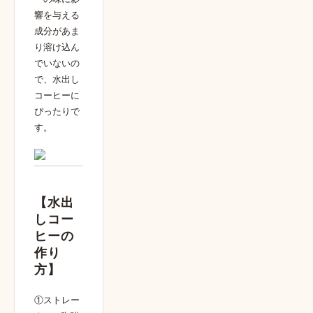
響を与える
成分があま
り溶け込ん
でいないの
で、水出し
コーヒーに
ぴったりで
す。
【
水出
しコー
ヒーの
作り
方
】
①ストレー