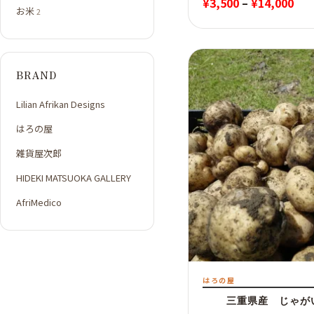
価
¥
3,500
–
¥
14,000
お米
2
格
帯:
¥3,
BRAND
–
¥14
Lilian Afrikan Designs
はろの屋
雑貨屋次郎
HIDEKI MATSUOKA GALLERY
AfriMedico
はろの屋
三重県産 じゃが