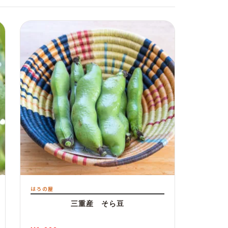
はろの屋
三重産 そら豆