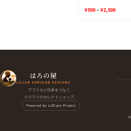
価
¥
500
–
¥
2,500
格
帯:
¥500
–
¥2,500
はろの屋
LILIAN AFRIKAN DESIGNS
アフリカと日本をつなぐ、
クラフトのセレクトショップ。
Powered by LiliCare Project
H