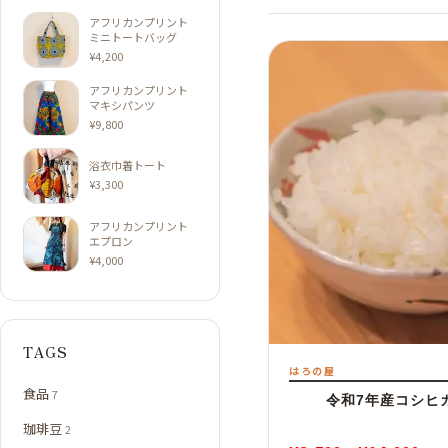
アフリカンプリント
ミニトートバッグ
¥
4,200
アフリカンプリント
マキシパンツ
¥
9,800
浴衣巾着トート
¥
3,300
アフリカンプリント
エプロン
¥
4,000
TAGS
はろの屋
食品
7
令和7年産コシヒ
珈琲豆
2