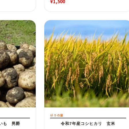
¥
1,500
500
,000
はろの屋
いも 男爵
令和7年産コシヒカリ 玄米