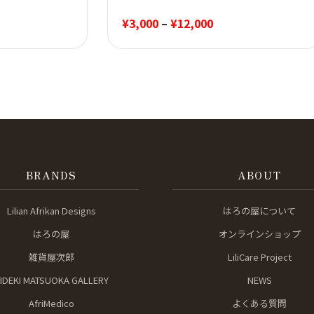
価
¥
3,000
–
¥
12,000
格
帯:
¥3,000
–
¥12,000
BRANDS
ABOUT
Lilian Afrikan Designs
はろの屋について
はろの屋
オンラインショップ
雑貨屋次郎
LiliCare Project
IDEKI MATSUOKA GALLERY
NEWS
AfriMedico
よくある質問