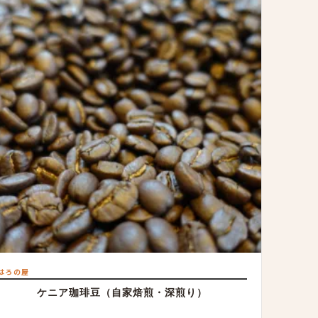
はろの屋
ケニア珈琲豆（自家焙煎・深煎り）