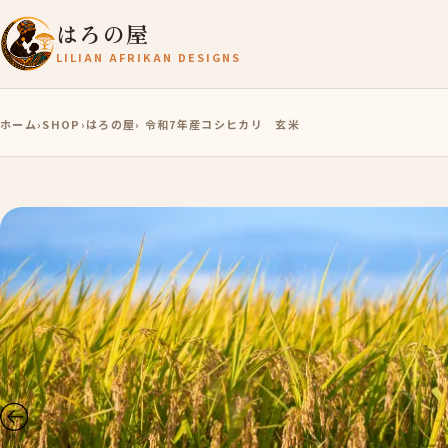
はろの屋
LILIAN AFRIKAN DESIGNS
ホーム
›
SHOP
›
はろの屋
› 令和7年産コシヒカリ 玄米