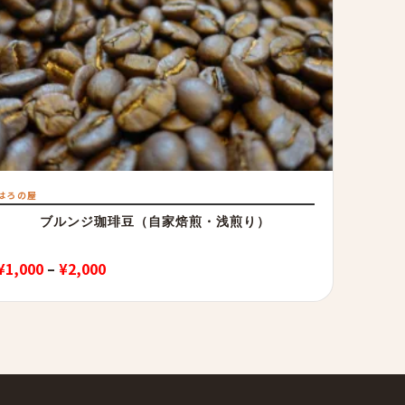
はろの屋
ブルンジ珈琲豆（自家焙煎・浅煎り）
価
¥
1,000
–
¥
2,000
格
帯:
¥1,000
–
¥2,000