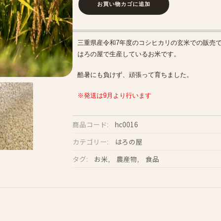
お買い物カゴに追加
和
7
年
三重県産令和7年度のコシヒカリの玄米での販売
産
はろの屋で生産しているお米です。
コ
酷暑にも負けず、頑張って育ちました。
シ
ヒ
※発送は9月より行います
カ
リ
商品コード:
hc0016
玄
カテゴリー:
はろの屋
米
タグ:
お米
,
農産物
,
食品
個