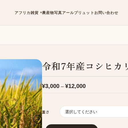
アフリカ雑貨
農産物
写真
アールブリュット
お問い合わせ
令和7年産コシヒカ
価
¥
3,000
¥
12,000
–
格
帯:
¥3,000
–
¥12,000
重さ
令