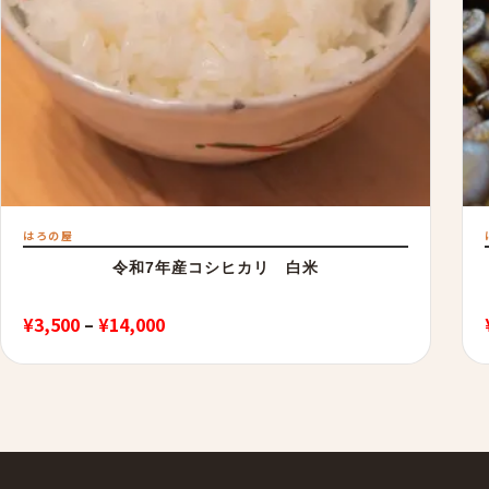
はろの屋
令和7年産コシヒカリ 白米
価
¥
3,500
–
¥
14,000
格
帯:
¥3,500
–
¥14,000