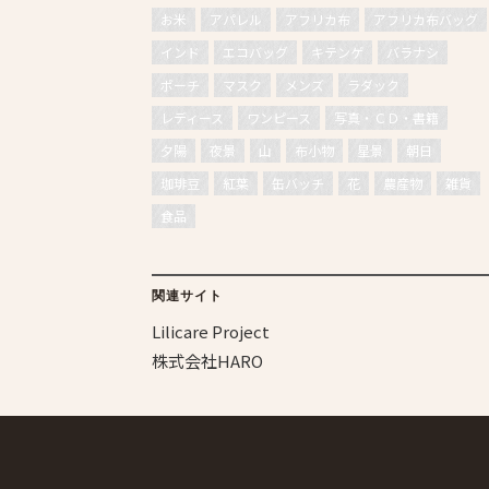
お米
アパレル
アフリカ布
アフリカ布バッグ
インド
エコバッグ
キテンゲ
バラナシ
ポーチ
マスク
メンズ
ラダック
レディース
ワンピース
写真・ＣＤ・書籍
夕陽
夜景
山
布小物
星景
朝日
珈琲豆
紅葉
缶バッチ
花
農産物
雑貨
食品
関連サイト
Lilicare Project
株式会社HARO