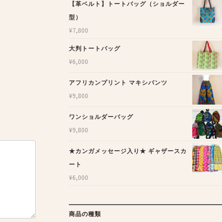
【革ベルト】トートバッグ（ショルダー
型）
¥
7,800
大判トートバッグ
¥
6,000
アフリカンプリント マキシパンツ
¥
9,800
ワンショルダーバッグ
¥
9,800
★カンガメッセージ入り★ ギャザースカ
ート
¥
6,000
商品の種類