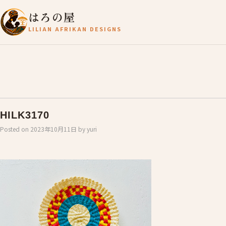
はろの屋
LILIAN AFRIKAN DESIGNS
HILK3170
Posted on
2023年10月11日
by
yuri