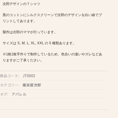
オ
次郎デザインのＴシャツ
リ
ジ
黒のコットンにシルクスクリーンで次郎のデザインを白い線でプ
ナ
リントしてあります。
ル
製作は次郎のママが行っています。
Ｔ
シ
サイズは S, M, L, XL, XXL の 5 種類あります。
ャ
※1枚1枚手作りで制作しているため、色合いの違いやズレなどあ
ツ
りますがご了承ください。
（黒）
個
商品コード:
JT0003
カテゴリー:
雑貨屋次郎
タグ:
アパレル