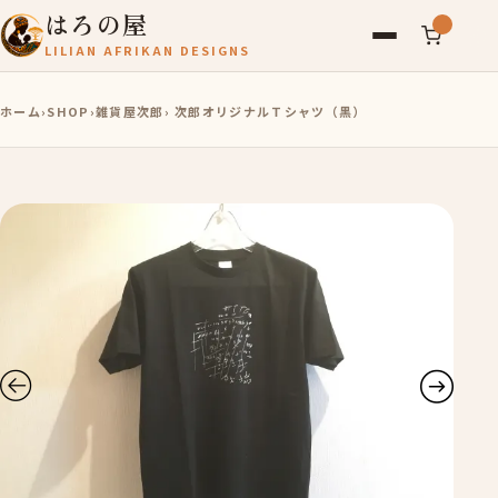
はろの屋
LILIAN AFRIKAN DESIGNS
アフリカ雑貨
ホーム
›
SHOP
›
雑貨屋次郎
› 次郎オリジナルＴシャツ（黒）
レディース
バッグ
農産物
写真
アールブリュット
お問い合わせ