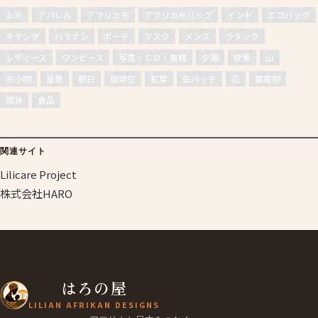
お米
アパレル
アフリカ布
アフリカ布バッグ
インド
エコバッグ
キテンゲ
バラナシ
ポーチ
マスク
メンズ
ラダック
レディース
ワンピース
写真・ＣＤ・書籍
夕陽
夜景
山
布小物
星景
朝日
珈琲豆
紅葉
缶バッチ
花
農産物
雑貨
食品
関連サイト
Lilicare Project
株式会社HARO
はろの屋
LILIAN AFRIKAN DESIGNS