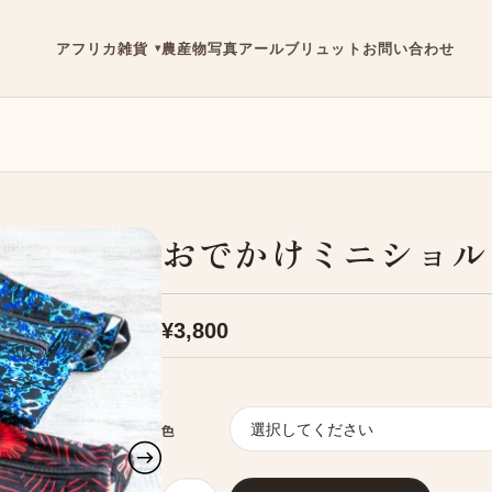
アフリカ雑貨
農産物
写真
アールブリュット
お問い合わせ
おでかけミニショル
¥
3,800
色