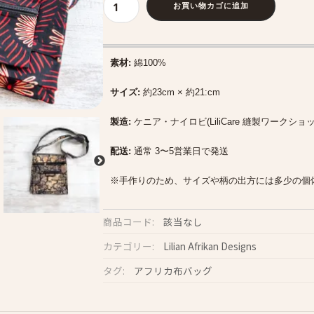
お買い物カゴに追加
お
で
か
素材:
綿100%
け
ミ
サイズ:
約23cm × 約21:cm
ニ
製造:
ケニア・ナイロビ(LiliCare 縫製ワークショッ
シ
ョ
配送:
通常 3〜5営業日で発送
ル
※手作りのため、サイズや柄の出方には多少の個
ダ
ー
商品コード:
該当なし
個
カテゴリー:
Lilian Afrikan Designs
タグ:
アフリカ布バッグ