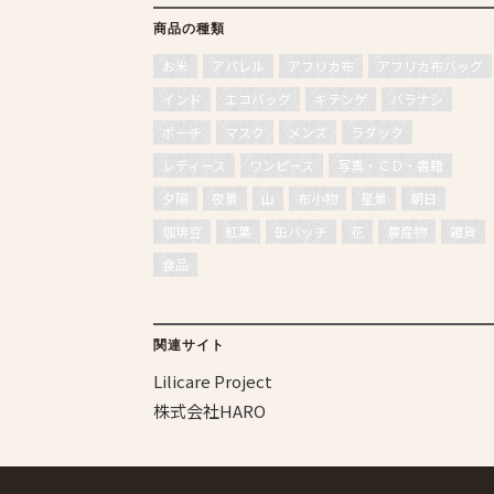
商品の種類
お米
アパレル
アフリカ布
アフリカ布バッグ
インド
エコバッグ
キテンゲ
バラナシ
ポーチ
マスク
メンズ
ラダック
レディース
ワンピース
写真・ＣＤ・書籍
夕陽
夜景
山
布小物
星景
朝日
珈琲豆
紅葉
缶バッチ
花
農産物
雑貨
食品
関連サイト
Lilicare Project
株式会社HARO