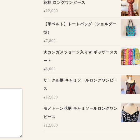
花柄 ロングワンピース
¥
12,000
【革ベルト】トートバッグ（ショルダー
型）
¥
7,800
★カンガメッセージ入り★ ギャザースカ
ート
¥
6,000
サークル柄 キャミソールロングワンピー
ス
¥
12,000
モノトーン花柄 キャミソールロングワン
ピース
¥
12,000