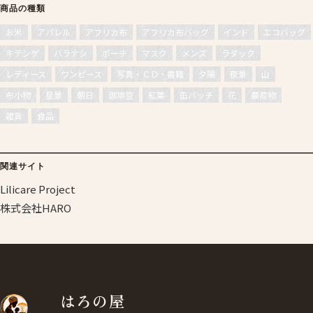
商品の種類
お米
アパレル
アフリカ布
アフリカ布バッグ
インド
エコバッグ
キテンゲ
バラナシ
ポーチ
マスク
メンズ
ラダック
レディース
ワンピース
写真・ＣＤ・書籍
夕陽
夜景
山
布小物
星景
朝日
珈琲豆
紅葉
缶バッチ
花
農産物
雑貨
食品
関連サイト
Lilicare Project
株式会社HARO
はろの屋