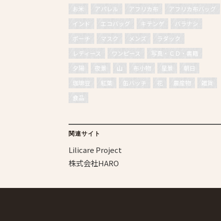
お米
アパレル
アフリカ布
アフリカ布バッグ
インド
エコバッグ
キテンゲ
バラナシ
ポーチ
マスク
メンズ
ラダック
レディース
ワンピース
写真・ＣＤ・書籍
夕陽
夜景
山
布小物
星景
朝日
珈琲豆
紅葉
缶バッチ
花
農産物
雑貨
食品
関連サイト
Lilicare Project
株式会社HARO