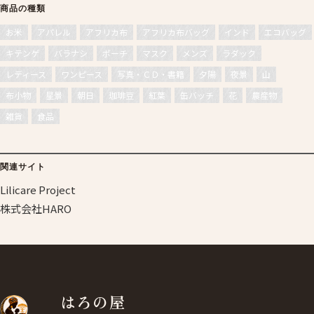
商品の種類
お米
アパレル
アフリカ布
アフリカ布バッグ
インド
エコバッグ
キテンゲ
バラナシ
ポーチ
マスク
メンズ
ラダック
レディース
ワンピース
写真・ＣＤ・書籍
夕陽
夜景
山
布小物
星景
朝日
珈琲豆
紅葉
缶バッチ
花
農産物
雑貨
食品
関連サイト
Lilicare Project
株式会社HARO
はろの屋