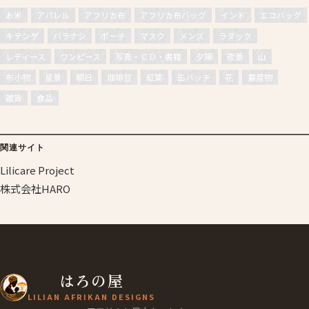
お米
アパレル
アフリカ布
アフリカ布バッグ
インド
エコバッグ
キテンゲ
バラナシ
ポーチ
マスク
メンズ
ラダック
レディース
ワンピース
写真・ＣＤ・書籍
夕陽
夜景
山
布小物
星景
朝日
珈琲豆
紅葉
缶バッチ
花
農産物
雑貨
食品
関連サイト
Lilicare Project
株式会社HARO
はろの屋
LILIAN AFRIKAN DESIGNS