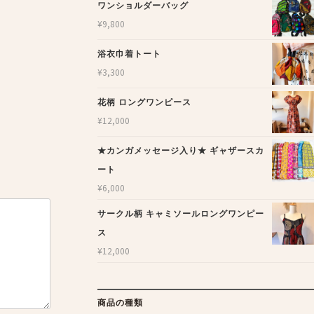
ワンショルダーバッグ
¥
9,800
浴衣巾着トート
¥
3,300
花柄 ロングワンピース
¥
12,000
★カンガメッセージ入り★ ギャザースカ
ート
¥
6,000
サークル柄 キャミソールロングワンピー
ス
¥
12,000
商品の種類