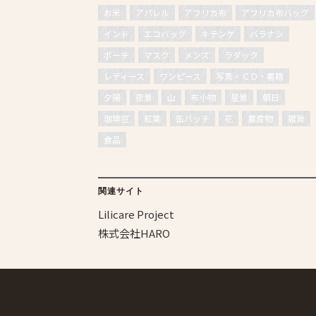
お米
アパレル
アフリカ布
アフリカ布バッグ
インド
エコバッグ
キテンゲ
バラナシ
ポーチ
マスク
メンズ
ラダック
レディース
ワンピース
写真・ＣＤ・書籍
夕陽
夜景
山
布小物
星景
朝日
珈琲豆
紅葉
缶バッチ
花
農産物
雑貨
食品
関連サイト
Lilicare Project
株式会社HARO