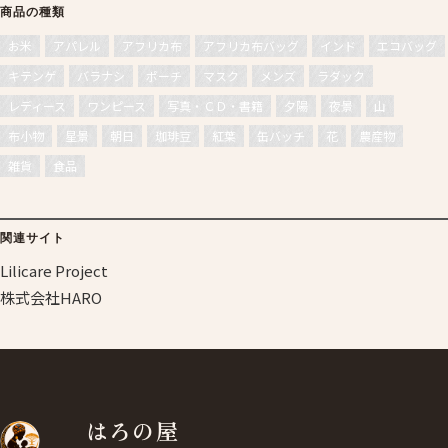
商品の種類
お米
アパレル
アフリカ布
アフリカ布バッグ
インド
エコバッグ
キテンゲ
バラナシ
ポーチ
マスク
メンズ
ラダック
レディース
ワンピース
写真・ＣＤ・書籍
夕陽
夜景
山
布小物
星景
朝日
珈琲豆
紅葉
缶バッチ
花
農産物
雑貨
食品
関連サイト
Lilicare Project
株式会社HARO
はろの屋