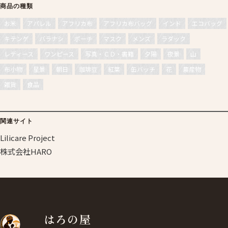
商品の種類
お米
アパレル
アフリカ布
アフリカ布バッグ
インド
エコバッグ
キテンゲ
バラナシ
ポーチ
マスク
メンズ
ラダック
レディース
ワンピース
写真・ＣＤ・書籍
夕陽
夜景
山
布小物
星景
朝日
珈琲豆
紅葉
缶バッチ
花
農産物
雑貨
食品
関連サイト
Lilicare Project
株式会社HARO
はろの屋