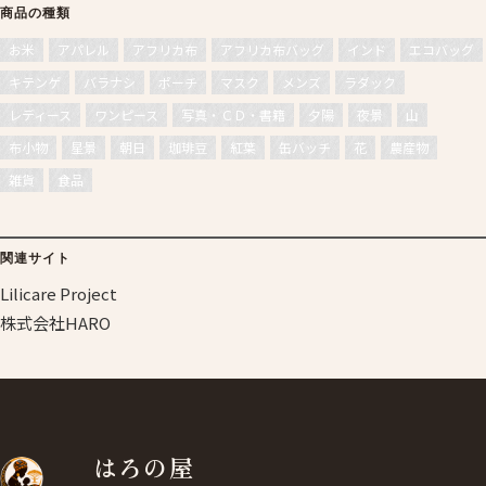
商品の種類
お米
アパレル
アフリカ布
アフリカ布バッグ
インド
エコバッグ
キテンゲ
バラナシ
ポーチ
マスク
メンズ
ラダック
レディース
ワンピース
写真・ＣＤ・書籍
夕陽
夜景
山
布小物
星景
朝日
珈琲豆
紅葉
缶バッチ
花
農産物
雑貨
食品
関連サイト
Lilicare Project
株式会社HARO
はろの屋