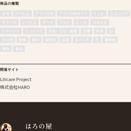
商品の種類
お米
アパレル
アフリカ布
アフリカ布バッグ
インド
エコバッグ
キテンゲ
バラナシ
ポーチ
マスク
メンズ
ラダック
レディース
ワンピース
写真・ＣＤ・書籍
夕陽
夜景
山
布小物
星景
朝日
珈琲豆
紅葉
缶バッチ
花
農産物
雑貨
食品
関連サイト
Lilicare Project
株式会社HARO
はろの屋