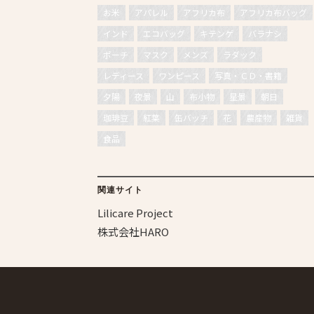
お米
アパレル
アフリカ布
アフリカ布バッグ
インド
エコバッグ
キテンゲ
バラナシ
ポーチ
マスク
メンズ
ラダック
レディース
ワンピース
写真・ＣＤ・書籍
夕陽
夜景
山
布小物
星景
朝日
珈琲豆
紅葉
缶バッチ
花
農産物
雑貨
食品
関連サイト
Lilicare Project
株式会社HARO