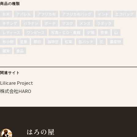
商品の種類
お米
アパレル
アフリカ布
アフリカ布バッグ
インド
エコバッグ
キテンゲ
バラナシ
ポーチ
マスク
メンズ
ラダック
レディース
ワンピース
写真・ＣＤ・書籍
夕陽
夜景
山
布小物
星景
朝日
珈琲豆
紅葉
缶バッチ
花
農産物
雑貨
食品
関連サイト
Lilicare Project
株式会社HARO
はろの屋