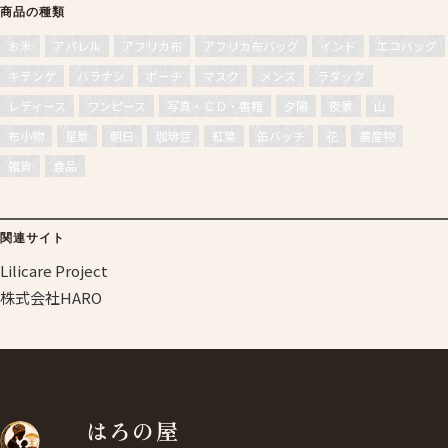
商品の種類
お米
アパレル
アフリカ布
アフリカ布バッグ
インド
エコバッグ
キテンゲ
バラナシ
ポーチ
マスク
メンズ
ラダック
レディース
ワンピース
写真・ＣＤ・書籍
夕陽
夜景
山
布小物
星景
朝日
珈琲豆
紅葉
缶バッチ
花
農産物
雑貨
食品
関連サイト
Lilicare Project
株式会社HARO
はろの屋