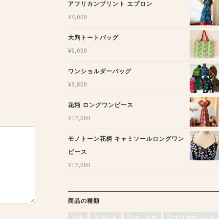
アフリカンプリント エプロン
¥
4,000
大判トートバッグ
¥
6,000
ワンショルダーバッグ
¥
9,800
花柄 ロングワンピース
¥
12,000
モノトーン花柄 キャミソールロングワン
ピース
¥
12,000
商品の種類
お米
アパレル
アフリカ布
アフリカ布バッグ