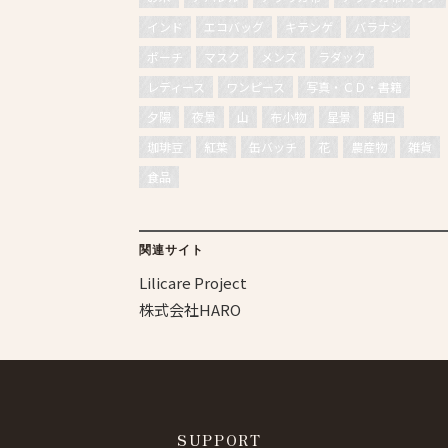
インド
エコバッグ
キテンゲ
バラナシ
ポーチ
マスク
メンズ
ラダック
レディース
ワンピース
写真・ＣＤ・書籍
夕陽
夜景
山
布小物
星景
朝日
珈琲豆
紅葉
缶バッチ
花
農産物
雑貨
食品
関連サイト
Lilicare Project
株式会社HARO
SUPPORT