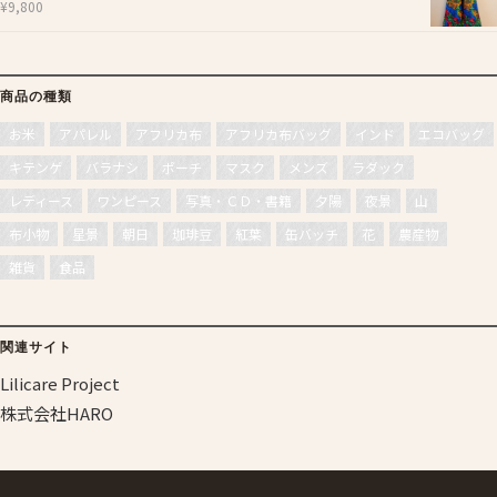
¥
9,800
商品の種類
お米
アパレル
アフリカ布
アフリカ布バッグ
インド
エコバッグ
キテンゲ
バラナシ
ポーチ
マスク
メンズ
ラダック
レディース
ワンピース
写真・ＣＤ・書籍
夕陽
夜景
山
布小物
星景
朝日
珈琲豆
紅葉
缶バッチ
花
農産物
雑貨
食品
関連サイト
Lilicare Project
株式会社HARO