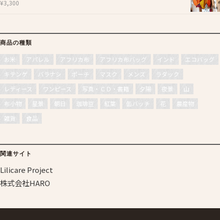
¥
3,300
商品の種類
お米
アパレル
アフリカ布
アフリカ布バッグ
インド
エコバッグ
キテンゲ
バラナシ
ポーチ
マスク
メンズ
ラダック
レディース
ワンピース
写真・ＣＤ・書籍
夕陽
夜景
山
布小物
星景
朝日
珈琲豆
紅葉
缶バッチ
花
農産物
雑貨
食品
関連サイト
Lilicare Project
株式会社HARO