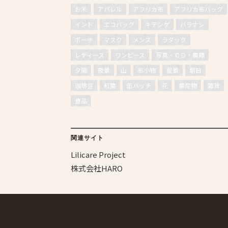
お米
アパレル
アフリカ布
アフリカ布バッグ
インド
エコバッグ
キテンゲ
バラナシ
ポーチ
マスク
メンズ
ラダック
レディース
ワンピース
写真・ＣＤ・書籍
夕陽
夜景
山
布小物
星景
朝日
珈琲豆
紅葉
缶バッチ
花
農産物
雑貨
食品
関連サイト
Lilicare Project
株式会社HARO