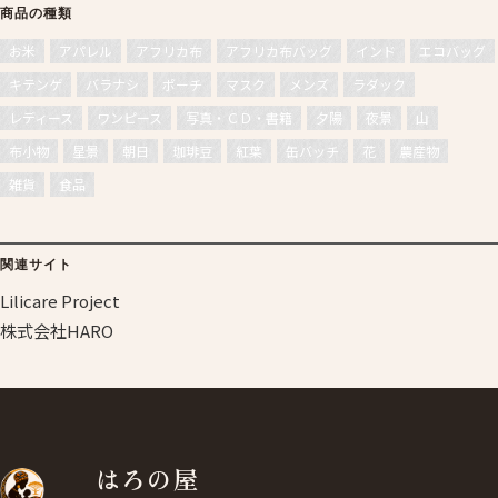
商品の種類
お米
アパレル
アフリカ布
アフリカ布バッグ
インド
エコバッグ
キテンゲ
バラナシ
ポーチ
マスク
メンズ
ラダック
レディース
ワンピース
写真・ＣＤ・書籍
夕陽
夜景
山
布小物
星景
朝日
珈琲豆
紅葉
缶バッチ
花
農産物
雑貨
食品
関連サイト
Lilicare Project
株式会社HARO
はろの屋