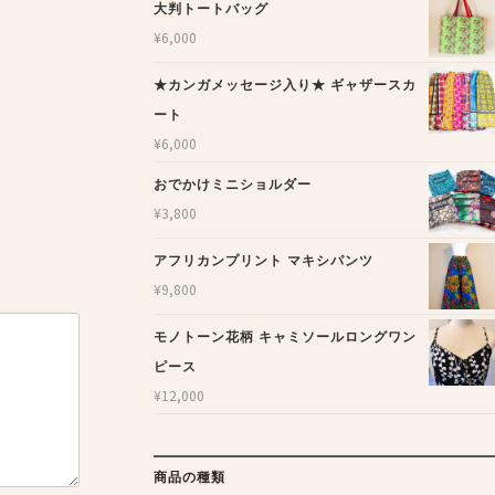
大判トートバッグ
¥
6,000
★カンガメッセージ入り★ ギャザースカ
ート
¥
6,000
おでかけミニショルダー
¥
3,800
アフリカンプリント マキシパンツ
¥
9,800
モノトーン花柄 キャミソールロングワン
ピース
¥
12,000
商品の種類