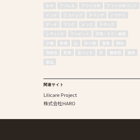
お米
アパレル
アフリカ布
アフリカ布バッグ
インド
エコバッグ
キテンゲ
バラナシ
ポーチ
マスク
メンズ
ラダック
レディース
ワンピース
写真・ＣＤ・書籍
夕陽
夜景
山
布小物
星景
朝日
珈琲豆
紅葉
缶バッチ
花
農産物
雑貨
食品
関連サイト
Lilicare Project
株式会社HARO