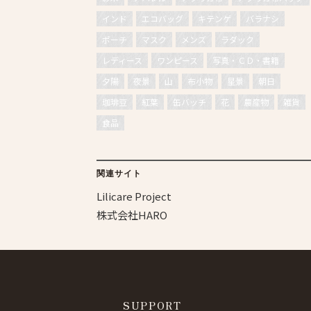
インド
エコバッグ
キテンゲ
バラナシ
ポーチ
マスク
メンズ
ラダック
レディース
ワンピース
写真・ＣＤ・書籍
夕陽
夜景
山
布小物
星景
朝日
珈琲豆
紅葉
缶バッチ
花
農産物
雑貨
食品
関連サイト
Lilicare Project
株式会社HARO
SUPPORT