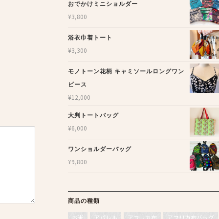
おでかけミニショルダー
¥
3,800
浴衣巾着トート
¥
3,300
モノトーン花柄 キャミソールロングワン
ピース
¥
12,000
大判トートバッグ
¥
6,000
ワンショルダーバッグ
¥
9,800
商品の種類
お米
アパレル
アフリカ布
アフリカ布バッグ