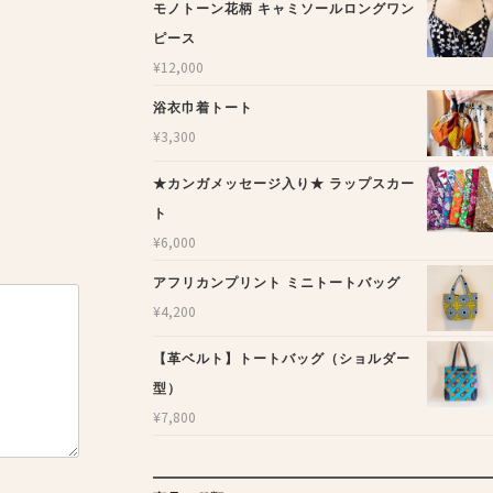
モノトーン花柄 キャミソールロングワン
ピース
¥
12,000
浴衣巾着トート
¥
3,300
★カンガメッセージ入り★ ラップスカー
ト
¥
6,000
アフリカンプリント ミニトートバッグ
¥
4,200
【革ベルト】トートバッグ（ショルダー
型）
¥
7,800