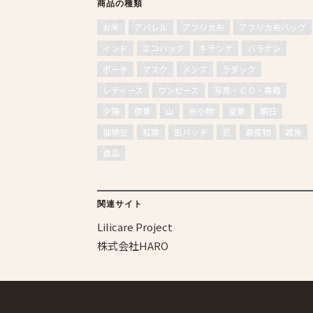
商品の種類
お米
アパレル
アフリカ布
アフリカ布バッグ
インド
エコバッグ
キテンゲ
バラナシ
ポーチ
マスク
メンズ
ラダック
レディース
ワンピース
写真・ＣＤ・書籍
夕陽
夜景
山
布小物
星景
朝日
珈琲豆
紅葉
缶バッチ
花
農産物
雑貨
食品
関連サイト
Lilicare Project
株式会社HARO