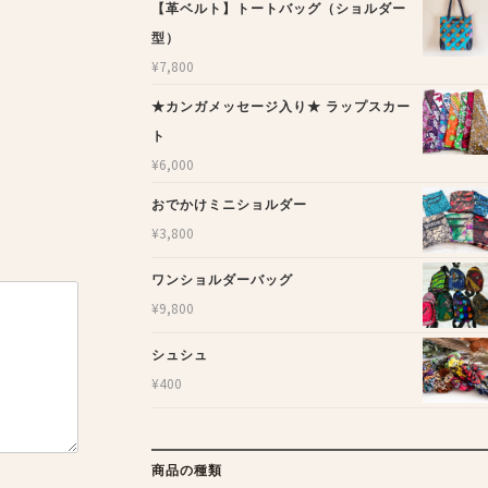
【革ベルト】トートバッグ（ショルダー
型）
¥
7,800
★カンガメッセージ入り★ ラップスカー
ト
¥
6,000
おでかけミニショルダー
¥
3,800
ワンショルダーバッグ
¥
9,800
シュシュ
¥
400
商品の種類