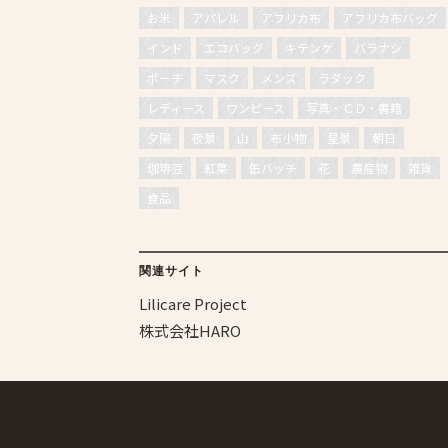
お米
アパレル
アフリカ布
アフリカ布バッグ
インド
エコバッグ
キテンゲ
バラナシ
ポーチ
マスク
メンズ
ラダック
レディース
ワンピース
写真・ＣＤ・書籍
夕陽
夜景
山
布小物
星景
朝日
珈琲豆
紅葉
缶バッチ
花
農産物
雑貨
食品
関連サイト
Lilicare Project
株式会社HARO