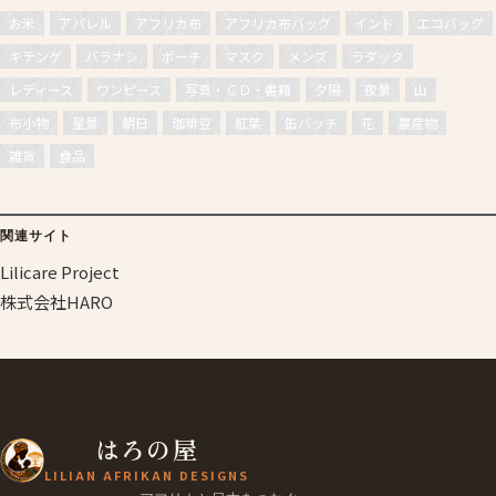
お米
アパレル
アフリカ布
アフリカ布バッグ
インド
エコバッグ
キテンゲ
バラナシ
ポーチ
マスク
メンズ
ラダック
レディース
ワンピース
写真・ＣＤ・書籍
夕陽
夜景
山
布小物
星景
朝日
珈琲豆
紅葉
缶バッチ
花
農産物
雑貨
食品
関連サイト
Lilicare Project
株式会社HARO
はろの屋
LILIAN AFRIKAN DESIGNS