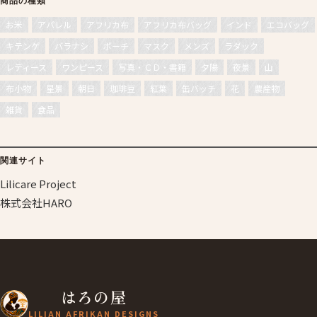
商品の種類
お米
アパレル
アフリカ布
アフリカ布バッグ
インド
エコバッグ
キテンゲ
バラナシ
ポーチ
マスク
メンズ
ラダック
レディース
ワンピース
写真・ＣＤ・書籍
夕陽
夜景
山
布小物
星景
朝日
珈琲豆
紅葉
缶バッチ
花
農産物
雑貨
食品
関連サイト
Lilicare Project
株式会社HARO
はろの屋
LILIAN AFRIKAN DESIGNS