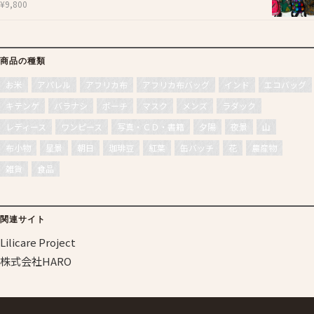
¥
9,800
商品の種類
お米
アパレル
アフリカ布
アフリカ布バッグ
インド
エコバッグ
キテンゲ
バラナシ
ポーチ
マスク
メンズ
ラダック
レディース
ワンピース
写真・ＣＤ・書籍
夕陽
夜景
山
布小物
星景
朝日
珈琲豆
紅葉
缶バッチ
花
農産物
雑貨
食品
関連サイト
Lilicare Project
株式会社HARO