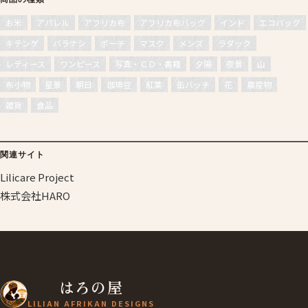
お米
アパレル
アフリカ布
アフリカ布バッグ
インド
エコバッグ
キテンゲ
バラナシ
ポーチ
マスク
メンズ
ラダック
レディース
ワンピース
写真・ＣＤ・書籍
夕陽
夜景
山
布小物
星景
朝日
珈琲豆
紅葉
缶バッチ
花
農産物
雑貨
食品
関連サイト
Lilicare Project
株式会社HARO
はろの屋
LILIAN AFRIKAN DESIGNS