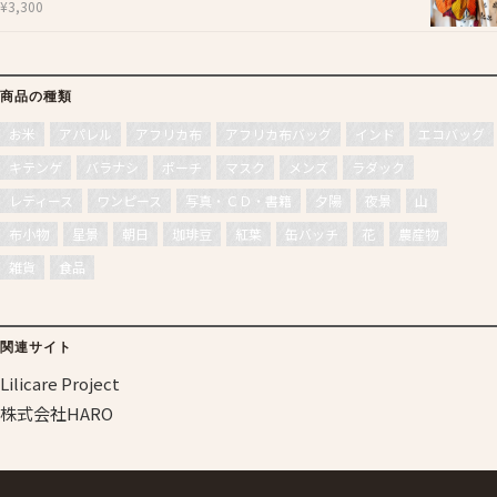
¥
3,300
商品の種類
お米
アパレル
アフリカ布
アフリカ布バッグ
インド
エコバッグ
キテンゲ
バラナシ
ポーチ
マスク
メンズ
ラダック
レディース
ワンピース
写真・ＣＤ・書籍
夕陽
夜景
山
布小物
星景
朝日
珈琲豆
紅葉
缶バッチ
花
農産物
雑貨
食品
関連サイト
Lilicare Project
株式会社HARO