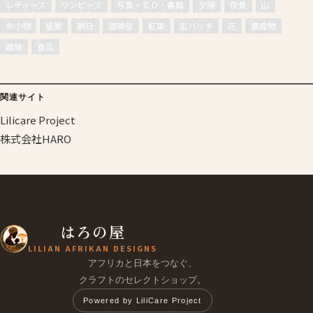
レディース
ワンピース
写真・ＣＤ・書籍
夕陽
夜景
山
布小物
星景
朝日
珈琲豆
紅葉
缶バッチ
花
農産物
雑貨
食品
関連サイト
Lilicare Project
株式会社HARO
はろの屋
LILIAN AFRIKAN DESIGNS
アフリカと日本をつなぐ、
クラフトのセレクトショップ。
Powered by LiliCare Project