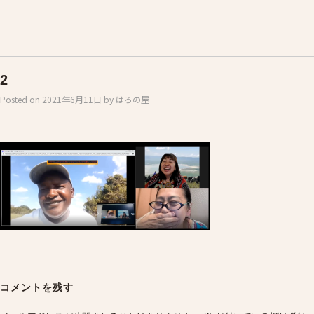
2
Posted on
2021年6月11日
by
はろの屋
Post
navigation
コメントを残す