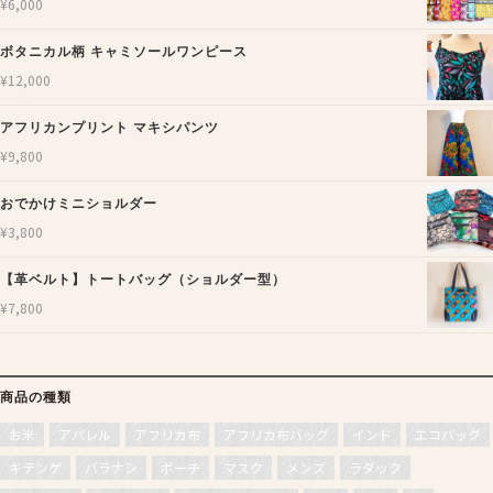
¥
6,000
ボタニカル柄 キャミソールワンピース
¥
12,000
アフリカンプリント マキシパンツ
¥
9,800
おでかけミニショルダー
¥
3,800
【革ベルト】トートバッグ（ショルダー型）
¥
7,800
商品の種類
お米
アパレル
アフリカ布
アフリカ布バッグ
インド
エコバッグ
キテンゲ
バラナシ
ポーチ
マスク
メンズ
ラダック