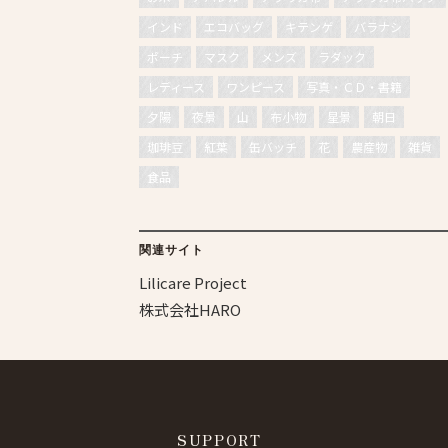
インド
エコバッグ
キテンゲ
バラナシ
ポーチ
マスク
メンズ
ラダック
レディース
ワンピース
写真・ＣＤ・書籍
夕陽
夜景
山
布小物
星景
朝日
珈琲豆
紅葉
缶バッチ
花
農産物
雑貨
食品
関連サイト
Lilicare Project
株式会社HARO
SUPPORT