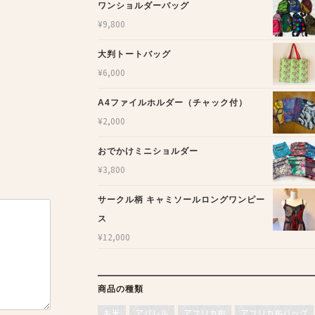
ワンショルダーバッグ
¥
9,800
大判トートバッグ
¥
6,000
A4ファイルホルダー（チャック付）
¥
2,000
おでかけミニショルダー
¥
3,800
サークル柄 キャミソールロングワンピー
ス
¥
12,000
商品の種類
お米
アパレル
アフリカ布
アフリカ布バッグ