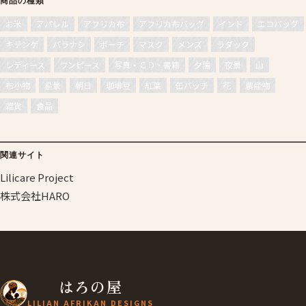
商品の種類
お米
アパレル
アフリカ布
アフリカ布バッグ
インド
エコバッグ
キテンゲ
バラナシ
ポーチ
マスク
メンズ
ラダック
レディース
ワンピース
写真・ＣＤ・書籍
夕陽
夜景
山
布小物
星景
朝日
珈琲豆
紅葉
缶バッチ
花
農産物
雑貨
食品
関連サイト
Lilicare Project
株式会社HARO
はろの屋
LILIAN AFRIKAN DESIGNS