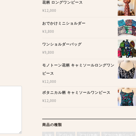
花柄 ロングワンピース
¥
12,000
おでかけミニショルダー
¥
3,800
ワンショルダーバッグ
¥
9,800
モノトーン花柄 キャミソールロングワン
ピース
¥
12,000
ボタニカル柄 キャミソールワンピース
¥
12,000
商品の種類
お米
アパレル
アフリカ布
アフリカ布バッグ