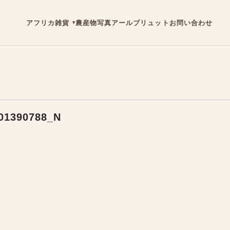
アフリカ雑貨
農産物
写真
アールブリュット
お問い合わせ
01390788_N