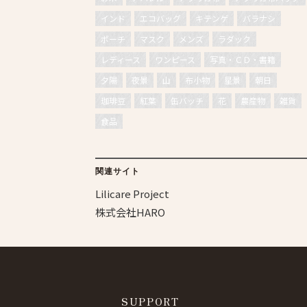
インド
エコバッグ
キテンゲ
バラナシ
ポーチ
マスク
メンズ
ラダック
レディース
ワンピース
写真・ＣＤ・書籍
夕陽
夜景
山
布小物
星景
朝日
珈琲豆
紅葉
缶バッチ
花
農産物
雑貨
食品
関連サイト
Lilicare Project
株式会社HARO
SUPPORT