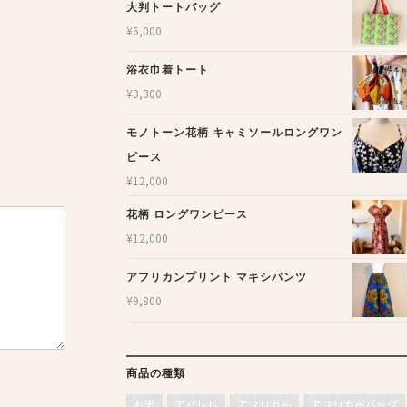
大判トートバッグ
¥
6,000
浴衣巾着トート
¥
3,300
モノトーン花柄 キャミソールロングワン
ピース
¥
12,000
花柄 ロングワンピース
¥
12,000
アフリカンプリント マキシパンツ
¥
9,800
商品の種類
お米
アパレル
アフリカ布
アフリカ布バッグ