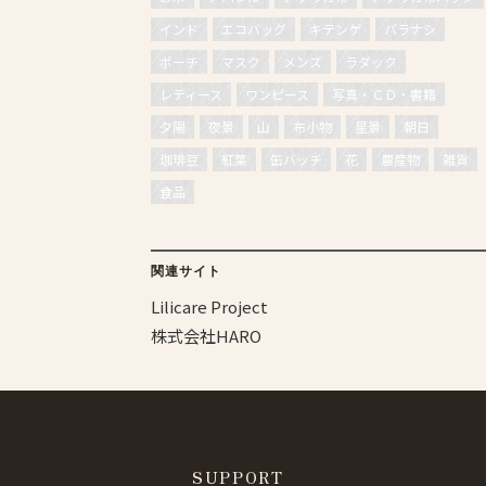
インド
エコバッグ
キテンゲ
バラナシ
ポーチ
マスク
メンズ
ラダック
レディース
ワンピース
写真・ＣＤ・書籍
夕陽
夜景
山
布小物
星景
朝日
珈琲豆
紅葉
缶バッチ
花
農産物
雑貨
食品
関連サイト
Lilicare Project
株式会社HARO
SUPPORT