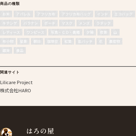
商品の種類
お米
アパレル
アフリカ布
アフリカ布バッグ
インド
エコバッグ
キテンゲ
バラナシ
ポーチ
マスク
メンズ
ラダック
レディース
ワンピース
写真・ＣＤ・書籍
夕陽
夜景
山
布小物
星景
朝日
珈琲豆
紅葉
缶バッチ
花
農産物
雑貨
食品
関連サイト
Lilicare Project
株式会社HARO
はろの屋