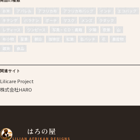
商品の種類
お米
アパレル
アフリカ布
アフリカ布バッグ
インド
エコバッグ
キテンゲ
バラナシ
ポーチ
マスク
メンズ
ラダック
レディース
ワンピース
写真・ＣＤ・書籍
夕陽
夜景
山
布小物
星景
朝日
珈琲豆
紅葉
缶バッチ
花
農産物
雑貨
食品
関連サイト
Lilicare Project
株式会社HARO
はろの屋
LILIAN AFRIKAN DESIGNS