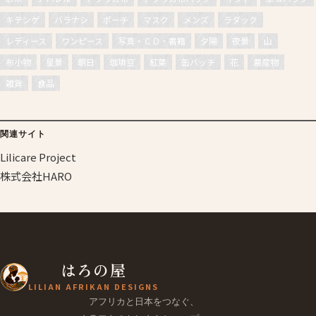
キテンゲ
バラナシ
ポーチ
マスク
メンズ
ラダック
レディース
ワンピース
写真・ＣＤ・書籍
夕陽
夜景
山
布小物
星景
朝日
珈琲豆
紅葉
缶バッチ
花
農産物
雑貨
食品
関連サイト
Lilicare Project
株式会社HARO
はろの屋
LILIAN AFRIKAN DESIGNS
アフリカと日本をつなぐ、