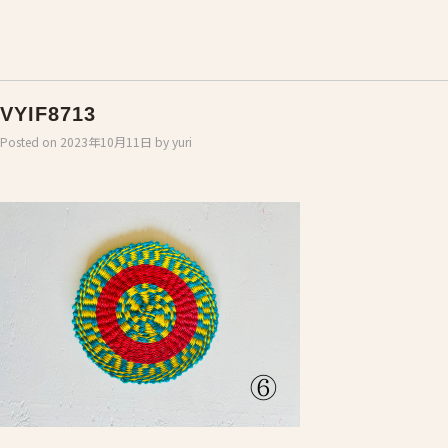
VYIF8713
Posted on
2023年10月11日
by
yuri