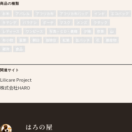
商品の種類
お米
アパレル
アフリカ布
アフリカ布バッグ
インド
エコバッグ
キテンゲ
バラナシ
ポーチ
マスク
メンズ
ラダック
レディース
ワンピース
写真・ＣＤ・書籍
夕陽
夜景
山
布小物
星景
朝日
珈琲豆
紅葉
缶バッチ
花
農産物
雑貨
食品
関連サイト
Lilicare Project
株式会社HARO
はろの屋