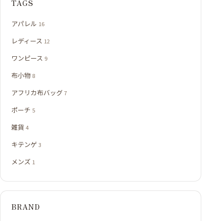
TAGS
アパレル
16
レディース
12
ワンピース
9
布小物
8
アフリカ布バッグ
7
ポーチ
5
雑貨
4
キテンゲ
3
メンズ
1
BRAND