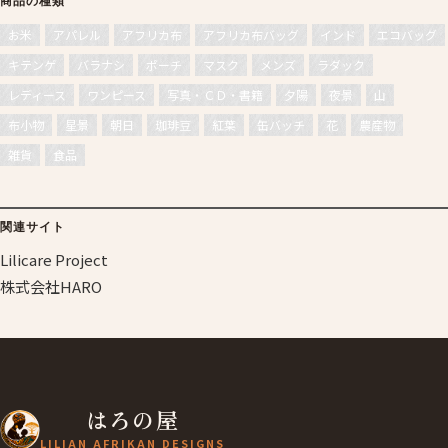
商品の種類
お米
アパレル
アフリカ布
アフリカ布バッグ
インド
エコバッグ
キテンゲ
バラナシ
ポーチ
マスク
メンズ
ラダック
レディース
ワンピース
写真・ＣＤ・書籍
夕陽
夜景
山
布小物
星景
朝日
珈琲豆
紅葉
缶バッチ
花
農産物
雑貨
食品
関連サイト
Lilicare Project
株式会社HARO
はろの屋
LILIAN AFRIKAN DESIGNS