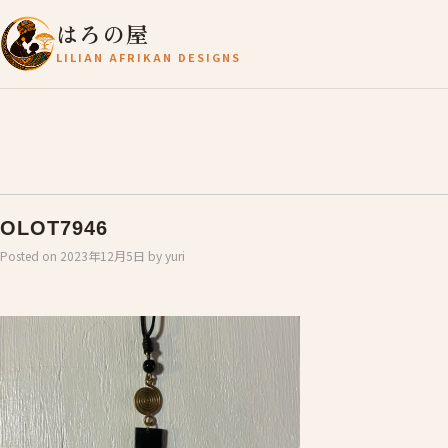
はろの屋
LILIAN AFRIKAN DESIGNS
OLOT7946
Posted on
2023年12月5日
by
yuri