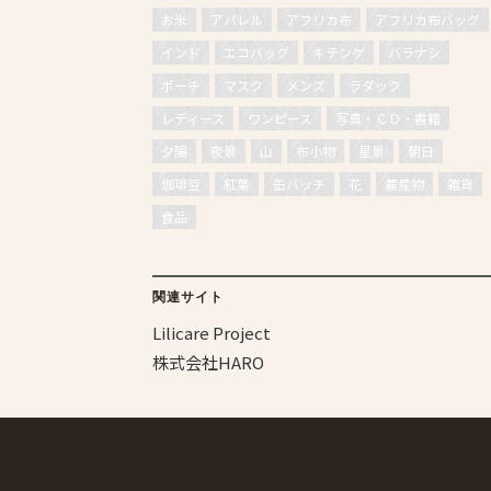
お米
アパレル
アフリカ布
アフリカ布バッグ
インド
エコバッグ
キテンゲ
バラナシ
ポーチ
マスク
メンズ
ラダック
レディース
ワンピース
写真・ＣＤ・書籍
夕陽
夜景
山
布小物
星景
朝日
珈琲豆
紅葉
缶バッチ
花
農産物
雑貨
食品
関連サイト
Lilicare Project
株式会社HARO