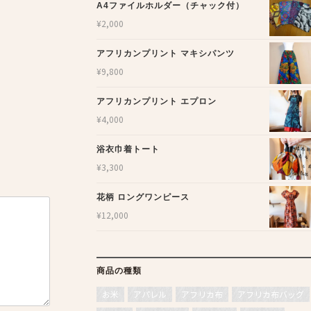
A4ファイルホルダー（チャック付）
¥
2,000
アフリカンプリント マキシパンツ
¥
9,800
アフリカンプリント エプロン
¥
4,000
浴衣巾着トート
¥
3,300
花柄 ロングワンピース
¥
12,000
商品の種類
お米
アパレル
アフリカ布
アフリカ布バッグ