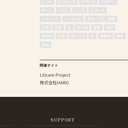
インド
エコバッグ
キテンゲ
バラナシ
ポーチ
マスク
メンズ
ラダック
レディース
ワンピース
写真・ＣＤ・書籍
夕陽
夜景
山
布小物
星景
朝日
珈琲豆
紅葉
缶バッチ
花
農産物
雑貨
食品
関連サイト
Lilicare Project
株式会社HARO
SUPPORT