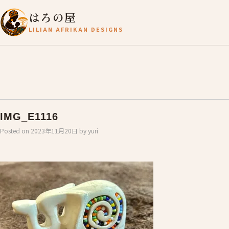
はろの屋
LILIAN AFRIKAN DESIGNS
IMG_E1116
Posted on
2023年11月20日
by
yuri