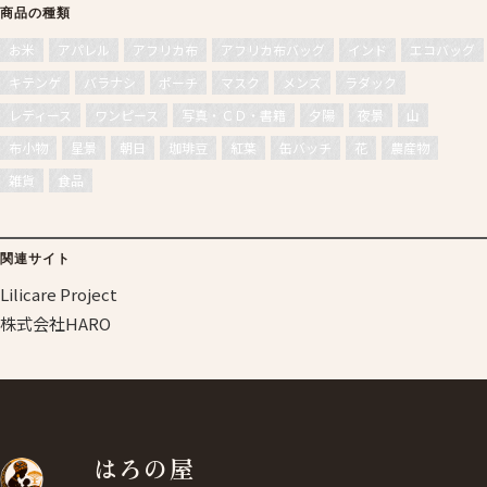
商品の種類
お米
アパレル
アフリカ布
アフリカ布バッグ
インド
エコバッグ
キテンゲ
バラナシ
ポーチ
マスク
メンズ
ラダック
レディース
ワンピース
写真・ＣＤ・書籍
夕陽
夜景
山
布小物
星景
朝日
珈琲豆
紅葉
缶バッチ
花
農産物
雑貨
食品
関連サイト
Lilicare Project
株式会社HARO
はろの屋