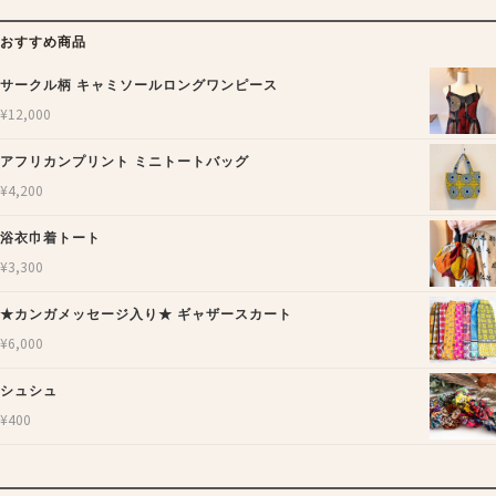
おすすめ商品
サークル柄 キャミソールロングワンピース
¥
12,000
アフリカンプリント ミニトートバッグ
¥
4,200
浴衣巾着トート
¥
3,300
★カンガメッセージ入り★ ギャザースカート
¥
6,000
シュシュ
¥
400