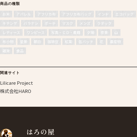
商品の種類
お米
アパレル
アフリカ布
アフリカ布バッグ
インド
エコバッグ
キテンゲ
バラナシ
ポーチ
マスク
メンズ
ラダック
レディース
ワンピース
写真・ＣＤ・書籍
夕陽
夜景
山
布小物
星景
朝日
珈琲豆
紅葉
缶バッチ
花
農産物
雑貨
食品
関連サイト
Lilicare Project
株式会社HARO
はろの屋