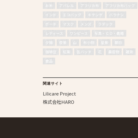
お米
アパレル
アフリカ布
アフリカ布バッグ
インド
エコバッグ
キテンゲ
バラナシ
ポーチ
マスク
メンズ
ラダック
レディース
ワンピース
写真・ＣＤ・書籍
夕陽
夜景
山
布小物
星景
朝日
珈琲豆
紅葉
缶バッチ
花
農産物
雑貨
食品
関連サイト
Lilicare Project
株式会社HARO