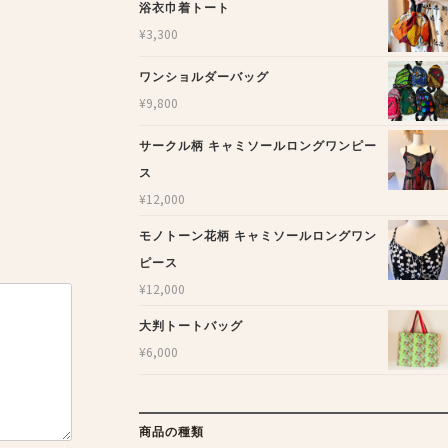
浴衣巾着トート
¥
3,300
ワンショルダーバッグ
¥
9,800
サークル柄 キャミソールロングワンピー
ス
¥
12,000
モノトーン花柄 キャミソールロングワン
ピース
¥
12,000
大判トートバッグ
¥
6,000
商品の種類